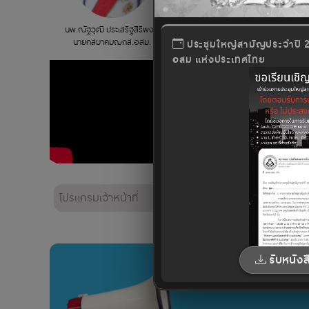
นพ.ณัฐวุฒิ ประเสริฐสิริพงศ์
นายกสมาคมฌกส.อสม.
ประชุมใหญ่สามัญประจำปี
อสม แห่งประเทศไทย
โปรแกรมเจ้าหน้าที่
ดาวน์โหลดเอกสาร
รับหนัง