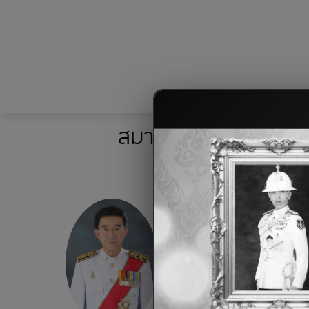
สมาคมฌาปนกิจสงเครา
ตรวจสอบสถานะสมาชิก