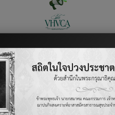
ะห์ อาสาสมัครสาธารณสุขประจำหม
(ฌกส. อสม.)
ระเบียบข้อบังคับ
ตรวจสอบสถานะเอกสาร